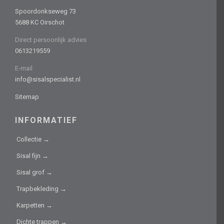
Spoordonkseweg 73
5688 KC Oirschot
Direct persoonlijk advies
0613219559
E-mail
info@sisalspecialist.nl
Sitemap
INFORMATIEF
Collectie →
Sisal fijn →
Sisal grof →
Trapbekleding →
Karpetten →
Dichte trappen →