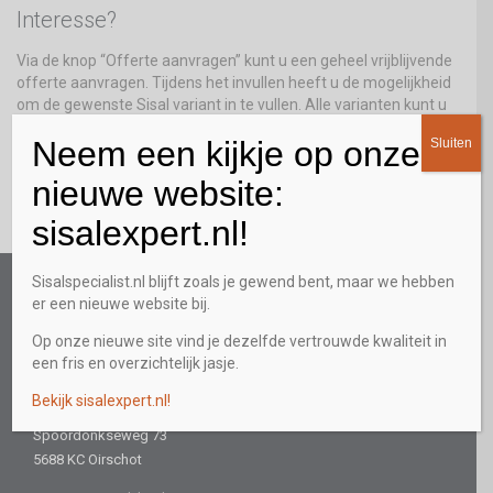
Interesse?
Via de knop “Offerte aanvragen” kunt u een geheel vrijblijvende
offerte aanvragen. Tijdens het invullen heeft u de mogelijkheid
om de gewenste Sisal variant in te vullen. Alle varianten kunt u
vinden bij onze
Collectie
.
Neem een kijkje op onze
Sluiten
OFFERTE AANVRAGEN
nieuwe website:
sisalexpert.nl!
Sisalspecialist.nl blijft zoals je gewend bent, maar we hebben
DE SISAL SPECIALIST
er een nieuwe website bij.
Interesse? Wij nemen graag met u alle mogelijkheden door.
Op onze nieuwe site vind je dezelfde vertrouwde kwaliteit in
Schroom dus niet en bel direct met een adviseur!
een fris en overzichtelijk jasje.
CONTACTGEGEVENS
Bekijk sisalexpert.nl!
Spoordonkseweg 73
5688 KC Oirschot