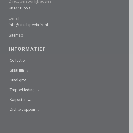
Direct persoonlijk advies
0613219559
E-mail
info@sisalspecialist.nl
Sitemap
INFORMATIEF
Collectie →
Sisal fijn →
Sisal grof →
Trapbekleding →
Karpetten →
Dichte trappen →