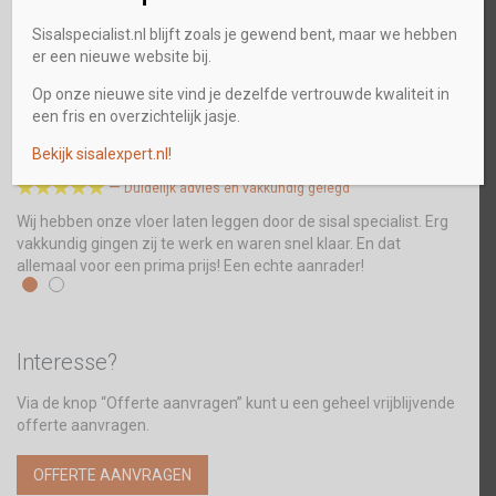
stuk
Sisalspecialist.nl blijft zoals je gewend bent, maar we hebben
er een nieuwe website bij.
Op onze nieuwe site vind je dezelfde vertrouwde kwaliteit in
Wat vinden onze klanten?
een fris en overzichtelijk jasje.
Duidelijk advies en vakkundig gelegd
Een
Bekijk sisalexpert.nl!






—
Duidelijk advies en vakkundig gelegd
Wij hebben onze vloer laten leggen door de sisal specialist. Erg
Wij 
vakkundig gingen zij te werk en waren snel klaar. En dat
Ze z
allemaal voor een prima prijs! Een echte aanrader!
gele
Interesse?
Via de knop “Offerte aanvragen” kunt u een geheel vrijblijvende
offerte aanvragen.
OFFERTE AANVRAGEN