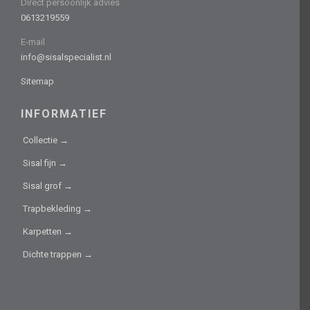
Direct persoonlijk advies
0613219559
E-mail
info@sisalspecialist.nl
Sitemap
INFORMATIEF
Collectie →
Sisal fijn →
Sisal grof →
Trapbekleding →
Karpetten →
Dichte trappen →