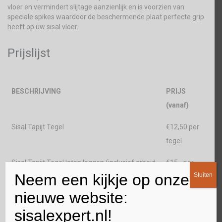
vloer en vermindert slijtage aanzienlijk en is voorzien van
speciale spikes waardoor de beschermende plaat perfecte grip
heeft op uw sisal vloer.
Prijslijst
BESCHRIJVING
PRIJS
(vanaf)
Sisal Tapijt Tegel
€12,50 per
tegel
Sisal Tapijt Tegel laten leggen (inclusief arbeid
€15,- per
Neem een kijkje op onze
Sluiten
+ anti-slip laag)
tegel
nieuwe website:
Bezorgkosten (niet icm legservice)
GRATIS
sisalexpert.nl!
Bureaustoelplaat
€50,- per