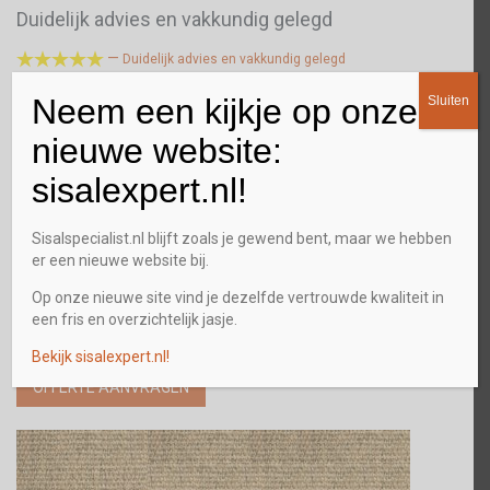
Duidelijk advies en vakkundig gelegd
Een






—
Duidelijk advies en vakkundig gelegd
Wij hebben onze vloer laten leggen door de sisal specialist. Erg
Wij 
Neem een kijkje op onze
Sluiten
vakkundig gingen zij te werk en waren snel klaar. En dat
Ze z
allemaal voor een prima prijs! Een echte aanrader!
gele
nieuwe website:
sisalexpert.nl!
Interesse?
Sisalspecialist.nl blijft zoals je gewend bent, maar we hebben
er een nieuwe website bij.
Via de knop “Offerte aanvragen” kunt u een geheel vrijblijvende
offerte aanvragen. Tijdens het invullen heeft u de mogelijkheid
Op onze nieuwe site vind je dezelfde vertrouwde kwaliteit in
om de gewenste Sisal variant in te vullen. Alle varianten kunt u
een fris en overzichtelijk jasje.
vinden bij onze
Collectie
.
Bekijk sisalexpert.nl!
OFFERTE AANVRAGEN