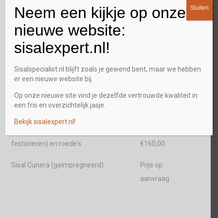
cm)
m1
Neem een kijkje op onze
Sluiten
Ondervloer
€ 15,00
per
nieuwe website:
m2
sisalexpert.nl!
Aluminium afwerkstrips
€ 25,00
per
Sisalspecialist.nl blijft zoals je gewend bent, maar we hebben
m1
er een nieuwe website bij.
Afval afvoeren
gratis
Op onze nieuwe site vind je dezelfde vertrouwde kwaliteit in
een fris en overzichtelijk jasje.
Traploper (prijs afhankelijk van keuze
Tussen €
per
Bekijk sisalexpert.nl!
sisal-randafwerking (band -
95,00 en
trede
festoneren) en roede's
€160,00
Sisal Cunera (geimpregneerd)
Prijs op
aanvraag