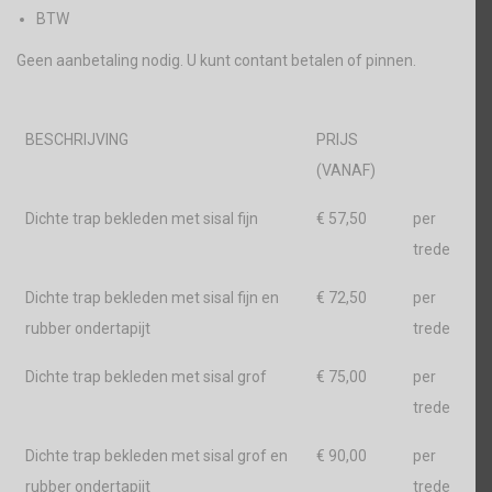
BTW
Geen aanbetaling nodig. U kunt contant betalen of pinnen.
BESCHRIJVING
PRIJS
(VANAF)
Dichte trap bekleden met sisal fijn
€ 57,50
per
trede
Dichte trap bekleden met sisal fijn en
€ 72,50
per
rubber ondertapijt
trede
Dichte trap bekleden met sisal grof
€ 75,00
per
trede
Dichte trap bekleden met sisal grof en
€ 90,00
per
rubber ondertapijt
trede