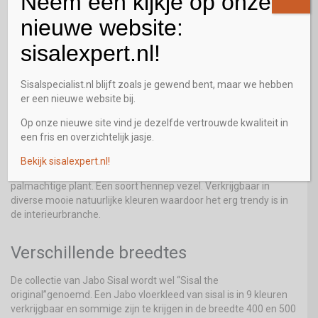
Neem een kijkje op onze
nieuwe website:
Schering en inslag
sisalexpert.nl!
Dit is een gezegde in Nederland wat dus gebaseerd is op de
weefindustrie. Door de inslag of de schering te veranderen, krijg
Sisalspecialist.nl blijft zoals je gewend bent, maar we hebben
je een heel ander patroon in een Jabo vloerkleed. Ook door
er een nieuwe website bij.
bijvoorbeeld de schering met een dikker materiaal te laten
weven en de inslag met een dunner materiaal, krijg je een hele
Op onze nieuwe site vind je dezelfde vertrouwde kwaliteit in
aparte structuur.
een fris en overzichtelijk jasje.
Er kan dus geweven worden met Sisal. Sisal is een sterke vezel
Bekijk sisalexpert.nl!
die gemaakt wordt van de bladeren van een tropische
palmachtige plant. Een soort hennep vezel. Verkrijgbaar in
diverse mooie natuurlijke kleuren waardoor het erg trendy is in
de interieurbranche.
Verschillende breedtes
De collectie van Jabo Sisal wordt wel “Sisal the
original”genoemd. Een Jabo vloerkleed van sisal is in 9 kleuren
verkrijgbaar en sommige zijn te krijgen in de breedte 400 en 500