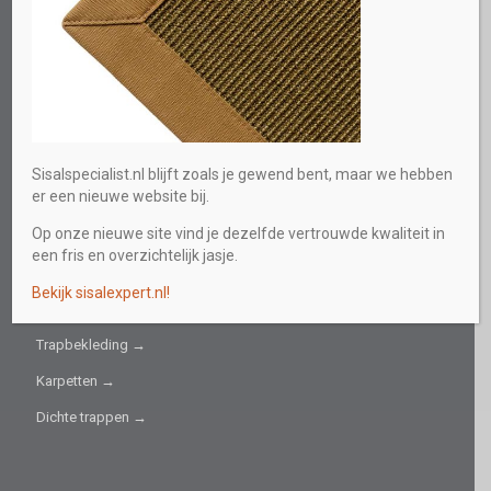
Direct persoonlijk advies
0613219559
E-mail
info@sisalspecialist.nl
Sitemap
Sisalspecialist.nl blijft zoals je gewend bent, maar we hebben
INFORMATIEF
er een nieuwe website bij.
Op onze nieuwe site vind je dezelfde vertrouwde kwaliteit in
Collectie →
een fris en overzichtelijk jasje.
Sisal fijn →
Bekijk sisalexpert.nl!
Sisal grof →
Trapbekleding →
Karpetten →
Dichte trappen →