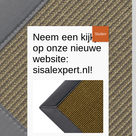
Neem een kijkje
Sluiten
op onze nieuwe
website:
sisalexpert.nl!