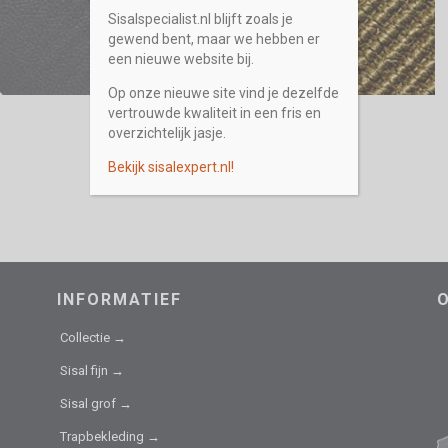
Sisalspecialist.nl blijft zoals je
gewend bent, maar we hebben er
een nieuwe website bij.
Op onze nieuwe site vind je dezelfde
vertrouwde kwaliteit in een fris en
overzichtelijk jasje.
Bekijk sisalexpert.nl!
INFORMATIEF
Collectie →
Sisal fijn →
Sisal grof →
Trapbekleding →