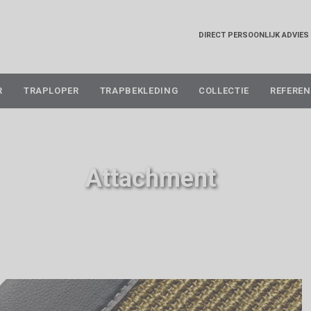
DIRECT PERSOONLIJK ADVIES
Skip
R
TRAPLOPER
TRAPBEKLEDING
COLLECTIE
REFEREN
to
content
Attachment