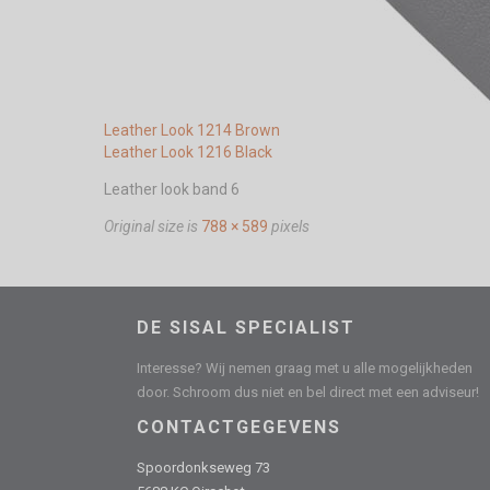
Leather Look 1214 Brown
Leather Look 1216 Black
Leather look band 6
Original size is
788 × 589
pixels
DE SISAL SPECIALIST
Interesse? Wij nemen graag met u alle mogelijkheden
door. Schroom dus niet en bel direct met een adviseur!
CONTACTGEGEVENS
Spoordonkseweg 73