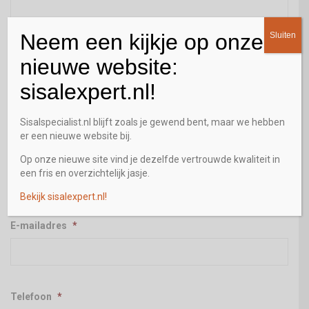
Neem een kijkje op onze
Sluiten
Adres
*
nieuwe website:
Straat + huisnummer
sisalexpert.nl!
Plaats
Sisalspecialist.nl blijft zoals je gewend bent, maar we hebben
er een nieuwe website bij.
Op onze nieuwe site vind je dezelfde vertrouwde kwaliteit in
Postcode
een fris en overzichtelijk jasje.
Bekijk sisalexpert.nl!
E-mailadres
*
Telefoon
*