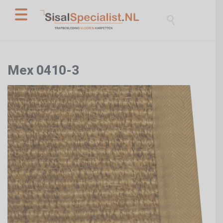

Mex 0410-3