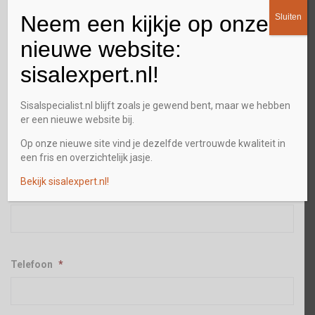
Neem een kijkje op onze
Sluiten
Straat + huisnummer
nieuwe website:
sisalexpert.nl!
Plaats
Sisalspecialist.nl blijft zoals je gewend bent, maar we hebben
er een nieuwe website bij.
Op onze nieuwe site vind je dezelfde vertrouwde kwaliteit in
een fris en overzichtelijk jasje.
Postcode
Bekijk sisalexpert.nl!
E-mailadres
*
Telefoon
*