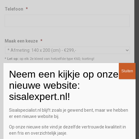
Telefoon
*
Maak een keuze
*
* Let op:
op elk 2e kleed van hetzelfde type €60,- korting!
Neem een kijkje op onze
Aantal
*
Sluiten
nieuwe website:
sisalexpert.nl!
Stalenservice
Sisalspecialist.nl blijft zoals je gewend bent, maar we hebben
Ja
er een nieuwe website bij.
Op onze nieuwe site vind je dezelfde vertrouwde kwaliteit in
Gewenst terugbel tijdstip
een fris en overzichtelijk jasje.