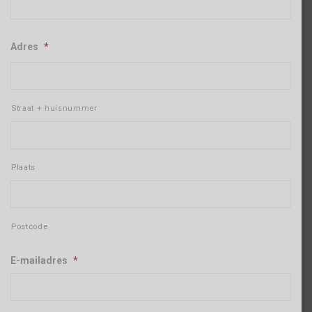
Adres
*
Straat + huisnummer
Plaats
Postcode
E-mailadres
*