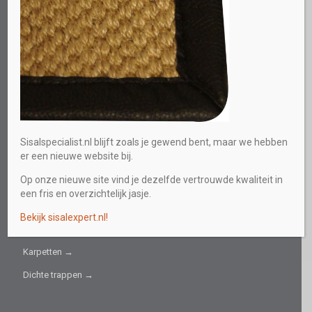
Direct persoonlijk advies
0613219559
E-mail
info@sisalspecialist.nl
Sitemap
INFORMATIEF
Sisalspecialist.nl blijft zoals je gewend bent, maar we hebben
er een nieuwe website bij.
Collectie →
Op onze nieuwe site vind je dezelfde vertrouwde kwaliteit in
Sisal fijn →
een fris en overzichtelijk jasje.
Sisal grof →
Bekijk sisalexpert.nl!
Trapbekleding →
Karpetten →
Dichte trappen →