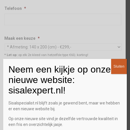
Telefoon
*
Maak een keuze
*
* Let op:
op elk 2e kleed van hetzelfde type €60,- korting!
Neem een kijkje op onze
Aantal
*
Sluiten
nieuwe website:
sisalexpert.nl!
Stalenservice
Sisalspecialist.nl blijft zoals je gewend bent, maar we hebben
Ja
er een nieuwe website bij.
Op onze nieuwe site vind je dezelfde vertrouwde kwaliteit in
Gewenst terugbel tijdstip
een fris en overzichtelijk jasje.