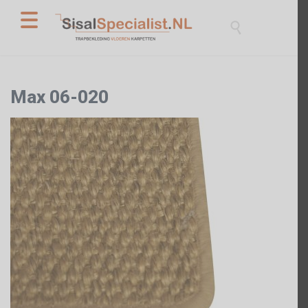

Max 06-020