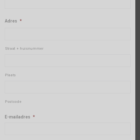
Adres
*
Straat + huisnummer
Plaats
Postcode
E-mailadres
*