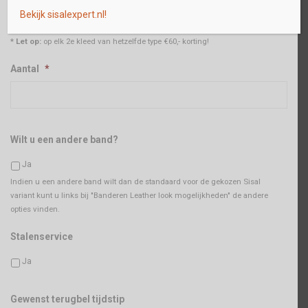
Maak een keuze
*
Bekijk sisalexpert.nl!
* Let op:
op elk 2e kleed van hetzelfde type €60,- korting!
Aantal
*
Wilt u een andere band?
Ja
Indien u een andere band wilt dan de standaard voor de gekozen Sisal
variant kunt u links bij "Banderen Leather look mogelijkheden" de andere
opties vinden.
Stalenservice
Ja
Gewenst terugbel tijdstip