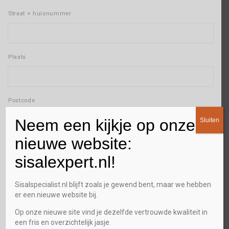
Straat + huisnummer
Plaats
Postcode
Neem een kijkje op onze
Sluiten
E-mailadres
*
nieuwe website:
sisalexpert.nl!
Telefoon
*
Sisalspecialist.nl blijft zoals je gewend bent, maar we hebben
er een nieuwe website bij.
Op onze nieuwe site vind je dezelfde vertrouwde kwaliteit in
een fris en overzichtelijk jasje.