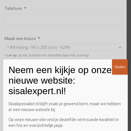
Telefoon
*
Maak een keuze
*
* Let op:
op elk 2e kleed van hetzelfde type €60,- korting!
Neem een kijkje op onze
Aantal
*
Sluiten
nieuwe website:
sisalexpert.nl!
Stalenservice
Sisalspecialist.nl blijft zoals je gewend bent, maar we hebben
Ja
er een nieuwe website bij.
Op onze nieuwe site vind je dezelfde vertrouwde kwaliteit in
Gewenst terugbel tijdstip
een fris en overzichtelijk jasje.