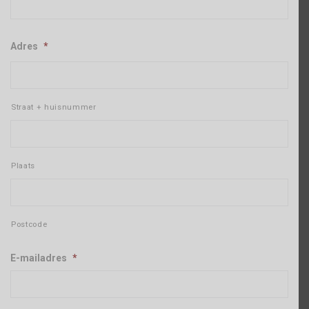
Adres
*
Straat + huisnummer
Plaats
Postcode
E-mailadres
*