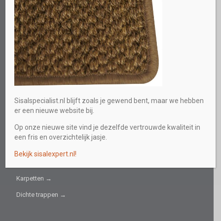
Direct persoonlijk advies
0613219559
E-mail
info@sisalspecialist.nl
Sitemap
INFORMATIEF
Sisalspecialist.nl blijft zoals je gewend bent, maar we hebben
er een nieuwe website bij.
Collectie →
Op onze nieuwe site vind je dezelfde vertrouwde kwaliteit in
Sisal fijn →
een fris en overzichtelijk jasje.
Sisal grof →
Bekijk sisalexpert.nl!
Trapbekleding →
Karpetten →
Dichte trappen →