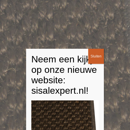
Neem een kijkje
Sluiten
op onze nieuwe
website:
sisalexpert.nl!