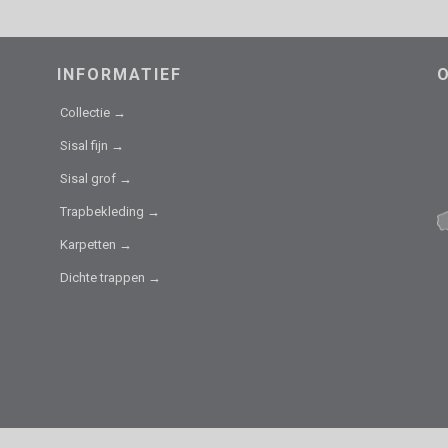
INFORMATIEF
Collectie →
Sisal fijn →
Sisal grof →
Trapbekleding →
Karpetten →
Dichte trappen →