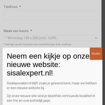
Telefoon
*
Maak een keuze
*
* Let op:
op elk 2e kleed van hetzelfde type €60,- korting!
Neem een kijkje op onze
Aantal
*
Sluiten
nieuwe website:
sisalexpert.nl!
Stalenservice
Sisalspecialist.nl blijft zoals je gewend bent, maar we hebben
Ja
er een nieuwe website bij.
Op onze nieuwe site vind je dezelfde vertrouwde kwaliteit in
Gewenst terugbel tijdstip
een fris en overzichtelijk jasje.