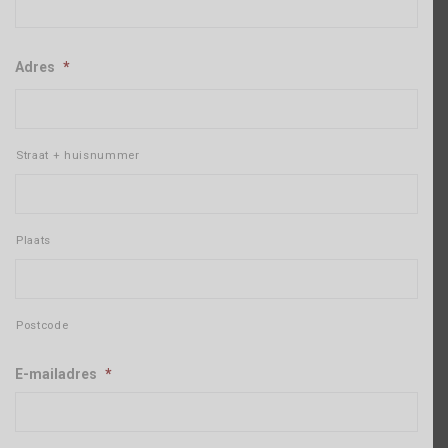
Adres
*
Straat + huisnummer
Plaats
Postcode
E-mailadres
*