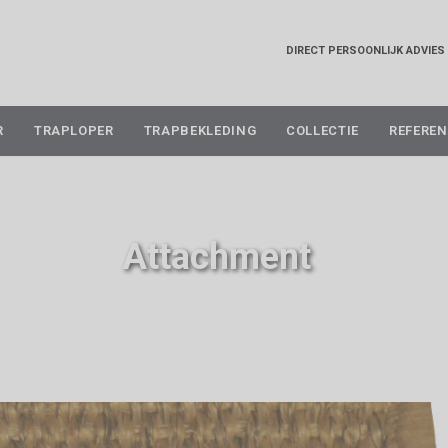
DIRECT PERSOONLIJK ADVIES
Skip
R
TRAPLOPER
TRAPBEKLEDING
COLLECTIE
REFEREN
to
content
Attachment