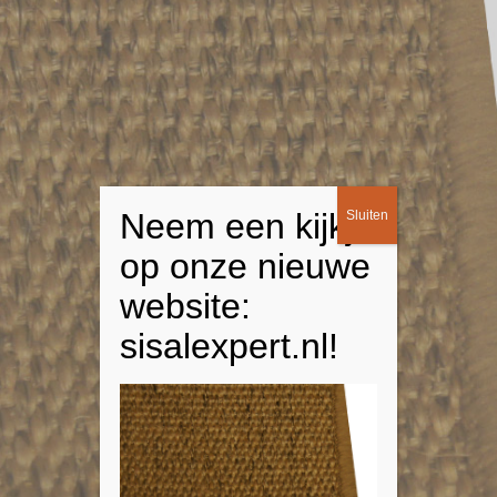
Neem een kijkje
Sluiten
op onze nieuwe
website:
sisalexpert.nl!