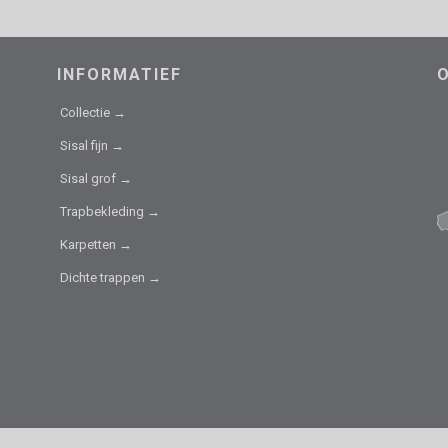
INFORMATIEF
Collectie →
Sisal fijn →
Sisal grof →
Trapbekleding →
Karpetten →
Dichte trappen →