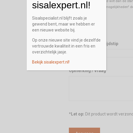
Indien u een andere band wilt dan de stan
sisalexpert.nl!
"Banderen Leather look mogelijkheden" de
Sisalspecialist.nl blijft zoals je
Stalenservice
gewend bent, maar we hebben er
Ja
een nieuwe website bij.
Op onze nieuwe site vind je dezelfde
Gewenst terugbel tijdstip
vertrouwde kwaliteit in een fris en
overzichtelijk jasje.
Bekijk sisalexpert.nl!
Opmerking / Vraag
*
Let op:
Dit product wordt verzon