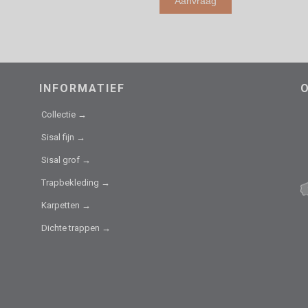
INFORMATIEF
Collectie →
Sisal fijn →
Sisal grof →
Trapbekleding →
Karpetten →
Dichte trappen →