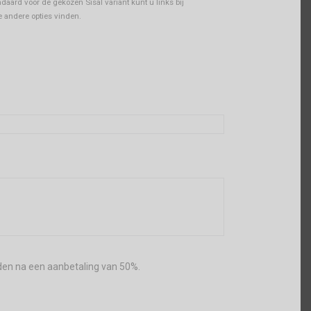
daard voor de gekozen Sisal variant kunt u links bij
 andere opties vinden.
den na een aanbetaling van 50%.