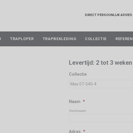
DIRECT PERSOONLIJK ADVIES
Skip
R
TRAPLOPER
TRAPBEKLEDING
COLLECTIE
REFEREN
to
content
Levertijd: 2 tot 3 weken
Collectie
Naam
*
Voornaam
Adres
*