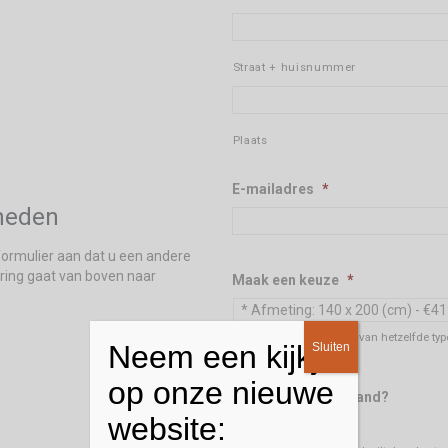
Straat + huisnummer
Plaats
E-mailadres
*
heden
formulier aan dat u een andere
ring gaat van boven naar
Maak een keuze
*
* Let op:
op elk 2e kleed van hetzelfde typ
Neem een kijkje
Sluiten
€60,- korting!
op onze nieuwe
Wilt u een andere band?
website:
Ja