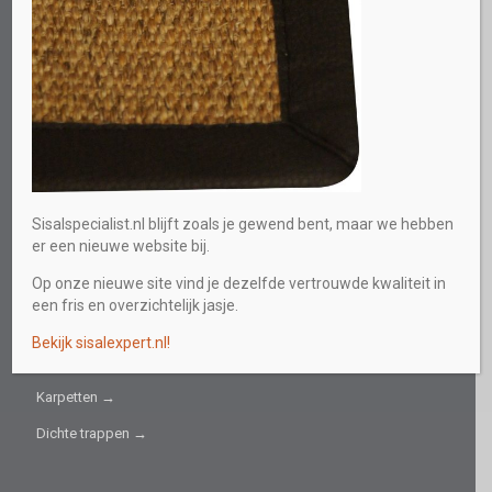
Direct persoonlijk advies
0613219559
E-mail
info@sisalspecialist.nl
Sitemap
INFORMATIEF
Sisalspecialist.nl blijft zoals je gewend bent, maar we hebben
er een nieuwe website bij.
Collectie →
Op onze nieuwe site vind je dezelfde vertrouwde kwaliteit in
Sisal fijn →
een fris en overzichtelijk jasje.
Sisal grof →
Bekijk sisalexpert.nl!
Trapbekleding →
Karpetten →
Dichte trappen →