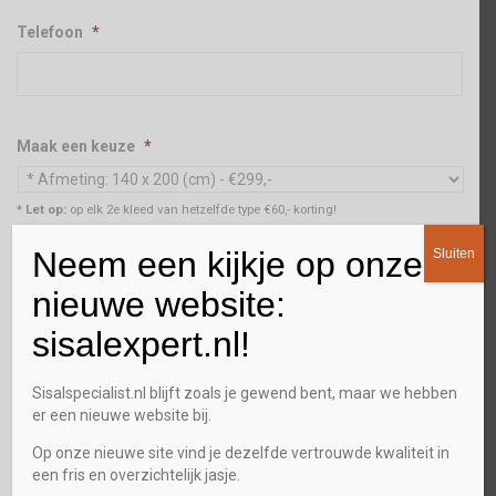
Telefoon
*
Maak een keuze
*
* Let op:
op elk 2e kleed van hetzelfde type €60,- korting!
Neem een kijkje op onze
Aantal
*
Sluiten
nieuwe website:
sisalexpert.nl!
Stalenservice
Sisalspecialist.nl blijft zoals je gewend bent, maar we hebben
Ja
er een nieuwe website bij.
Op onze nieuwe site vind je dezelfde vertrouwde kwaliteit in
Gewenst terugbel tijdstip
een fris en overzichtelijk jasje.