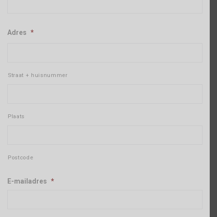
Adres
*
Straat + huisnummer
Plaats
Postcode
E-mailadres
*