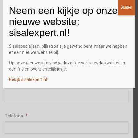
Neem een kijkje op onze
Sluiten
Straat + huisnummer
nieuwe website:
sisalexpert.nl!
Plaats
Sisalspecialist.nl blijft zoals je gewend bent, maar we hebben
er een nieuwe website bij.
Op onze nieuwe site vind je dezelfde vertrouwde kwaliteit in
een fris en overzichtelijk jasje.
Postcode
Bekijk sisalexpert.nl!
E-mailadres
*
Telefoon
*