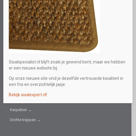
Direct persoonlijk advies
0613219559
E-mail
info@sisalspecialist.nl
Sitemap
INFORMATIEF
Sisalspecialist.nl blijft zoals je gewend bent, maar we hebben
er een nieuwe website bij.
Collectie →
Op onze nieuwe site vind je dezelfde vertrouwde kwaliteit in
Sisal fijn →
een fris en overzichtelijk jasje.
Sisal grof →
Bekijk sisalexpert.nl!
Trapbekleding →
Karpetten →
Dichte trappen →