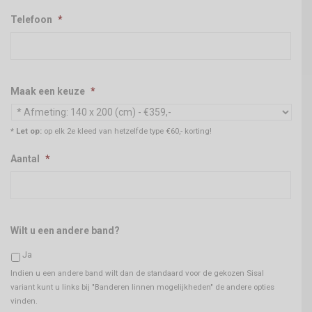
Telefoon
*
Maak een keuze
*
* Let op:
op elk 2e kleed van hetzelfde type €60,- korting!
Aantal
*
Wilt u een andere band?
Ja
Indien u een andere band wilt dan de standaard voor de gekozen Sisal
variant kunt u links bij "Banderen linnen mogelijkheden" de andere opties
vinden.