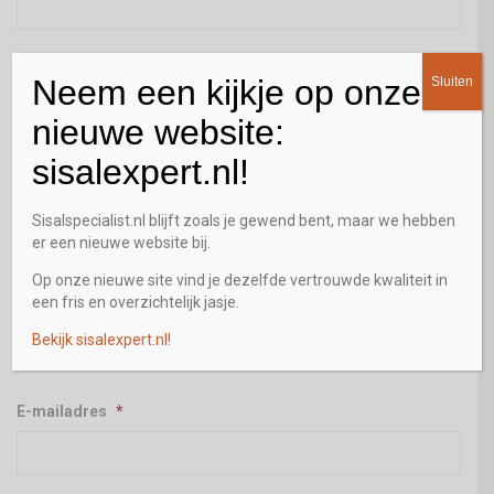
Adres
*
Neem een kijkje op onze
Sluiten
nieuwe website:
sisalexpert.nl!
Straat + huisnummer
Sisalspecialist.nl blijft zoals je gewend bent, maar we hebben
er een nieuwe website bij.
Plaats
Op onze nieuwe site vind je dezelfde vertrouwde kwaliteit in
een fris en overzichtelijk jasje.
Bekijk sisalexpert.nl!
Postcode
E-mailadres
*