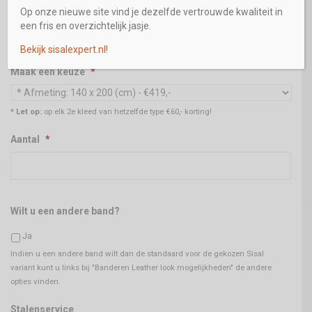
Telefoon
*
Op onze nieuwe site vind je dezelfde vertrouwde kwaliteit in
een fris en overzichtelijk jasje.
Bekijk sisalexpert.nl!
Maak een keuze
*
* Let op:
op elk 2e kleed van hetzelfde type €60,- korting!
Aantal
*
Wilt u een andere band?
Ja
Indien u een andere band wilt dan de standaard voor de gekozen Sisal
variant kunt u links bij "Banderen Leather look mogelijkheden" de andere
opties vinden.
Stalenservice