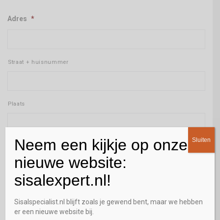
Adres
*
Straat + huisnummer
Plaats
Neem een kijkje op onze
Sluiten
Postcode
nieuwe website:
E-mailadres
*
sisalexpert.nl!
Sisalspecialist.nl blijft zoals je gewend bent, maar we hebben
er een nieuwe website bij.