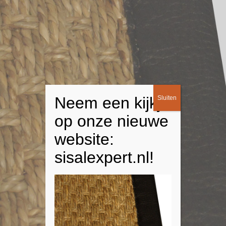
Neem een kijkje
Sluiten
op onze nieuwe
website:
sisalexpert.nl!