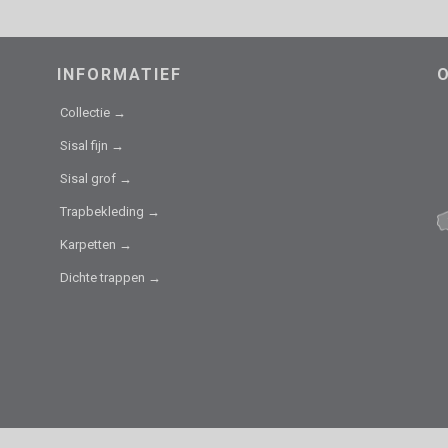
INFORMATIEF
Collectie →
Sisal fijn →
Sisal grof →
Trapbekleding →
Karpetten →
Dichte trappen →