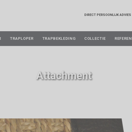
DIRECT PERSOONLIJK ADVIES
Skip
R
TRAPLOPER
TRAPBEKLEDING
COLLECTIE
REFEREN
to
content
Attachment