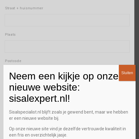
Straat + huisnummer
Plaats
Postcode
Neem een kijkje op onze
Sluiten
E-mailadres
*
nieuwe website:
sisalexpert.nl!
Telefoon
*
Sisalspecialist.nl blijft zoals je gewend bent, maar we hebben
er een nieuwe website bij.
Op onze nieuwe site vind je dezelfde vertrouwde kwaliteit in
een fris en overzichtelijk jasje.