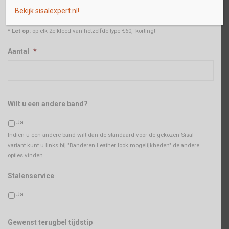
Maak een keuze
*
Bekijk sisalexpert.nl!
* Let op:
op elk 2e kleed van hetzelfde type €60,- korting!
Aantal
*
Wilt u een andere band?
Ja
Indien u een andere band wilt dan de standaard voor de gekozen Sisal
variant kunt u links bij "Banderen Leather look mogelijkheden" de andere
opties vinden.
Stalenservice
Ja
Gewenst terugbel tijdstip