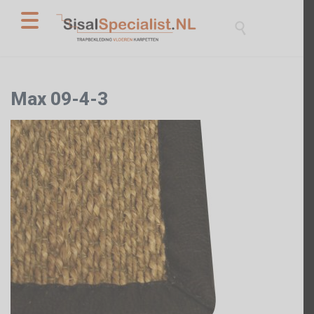

Max 09-4-3