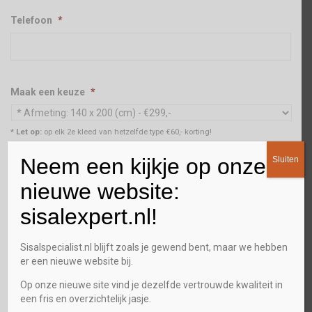
Telefoon
*
Maak een keuze
*
* Let op:
op elk 2e kleed van hetzelfde type €60,- korting!
Neem een kijkje op onze
Aantal
*
Sluiten
nieuwe website:
sisalexpert.nl!
Stalenservice
Sisalspecialist.nl blijft zoals je gewend bent, maar we hebben
Ja
er een nieuwe website bij.
Op onze nieuwe site vind je dezelfde vertrouwde kwaliteit in
Gewenst terugbel tijdstip
een fris en overzichtelijk jasje.