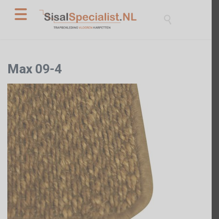

Max
09-4