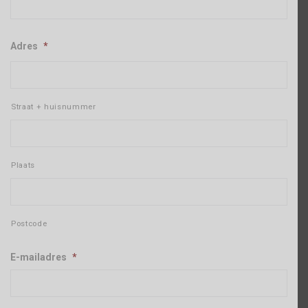
Adres
*
Straat + huisnummer
Plaats
Postcode
E-mailadres
*