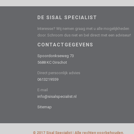
DE SISAL SPECIALIST
Interesse? Wij nemen graag met u alle mogelijkheden
door. Schroom dus niet en bel direct met een adviseur!
CONTACTGEGEVENS
Spoordonkseweg 73
5688 KC Oirschot
Direct persoonlijk advies
0613219559
E-mail
info@sisalspecialist.nl
Sitemap
© 2017 Sisal Specialist | Alle rechten voorbehouden.