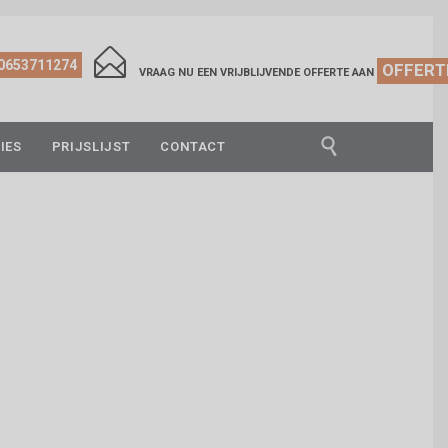

0653711274
OFFERT
VRAAG NU EEN VRIJBLIJVENDE OFFERTE AAN

IES
PRIJSLIJST
CONTACT