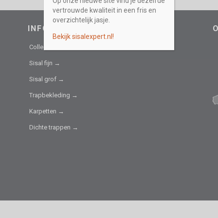
Op onze nieuwe site vind je dezelfde
vertrouwde kwaliteit in een fris en
overzichtelijk jasje.
INFORMATIEF
Bekijk sisalexpert.nl!
Collectie →
Sisal fijn →
Sisal grof →
Trapbekleding →
Karpetten →
Dichte trappen →