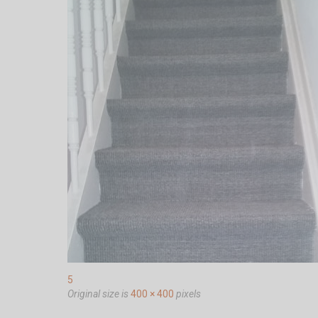
5
Original size is
400 × 400
pixels