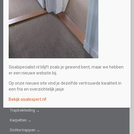
Spoordonkseweg 73
5688 KC Oirschot
Direct persoonlijk advies
0613219559
E-mail
info@sisalspecialist.nl
Sitemap
Sisalspecialist.nl blijft zoals je gewend bent, maar we hebben
INFORMATIEF
er een nieuwe website bij.
Collectie →
Op onze nieuwe site vind je dezelfde vertrouwde kwaliteit in
een fris en overzichtelijk jasje.
Sisal fijn →
Bekijk sisalexpert.nl!
Sisal grof →
Trapbekleding →
Karpetten →
Dichte trappen →