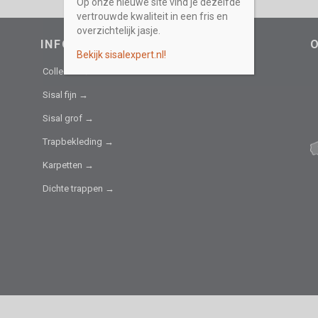
Op onze nieuwe site vind je dezelfde
vertrouwde kwaliteit in een fris en
overzichtelijk jasje.
INFORMATIEF
Bekijk sisalexpert.nl!
Collectie →
Sisal fijn →
Sisal grof →
Trapbekleding →
Karpetten →
Dichte trappen →