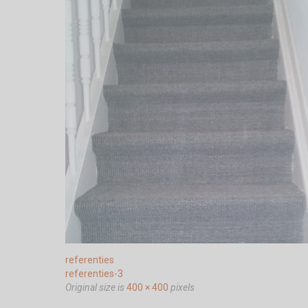
referenties
referenties-3
Original size is
400 × 400
pixels