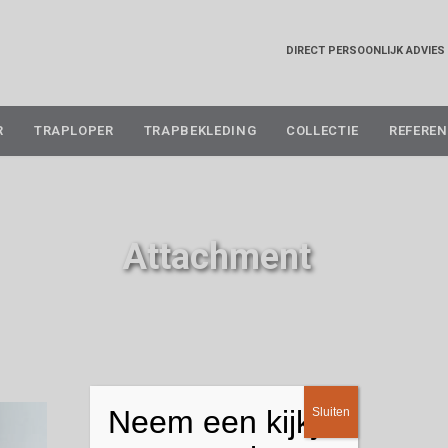
DIRECT PERSOONLIJK ADVIES
Skip
R
TRAPLOPER
TRAPBEKLEDING
COLLECTIE
REFEREN
to
content
Attachment
Neem een kijkje
Sluiten