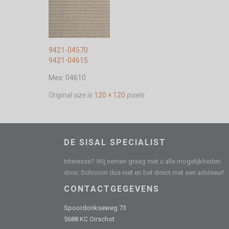
9421-04570
9421-04615
Mex: 04610
Original size is
120 × 120
pixels
DE SISAL SPECIALIST
Interesse? Wij nemen graag met u alle mogelijkheden
door. Schroom dus niet en bel direct met een adviseur!
CONTACTGEGEVENS
Spoordonkseweg 73
5688 KC Oirschot