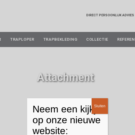
DIRECT PERSOONLIJK ADVIES
Skip
R
TRAPLOPER
TRAPBEKLEDING
COLLECTIE
REFEREN
to
content
Attachment
Neem een kijkje
Sluiten
op onze nieuwe
website: