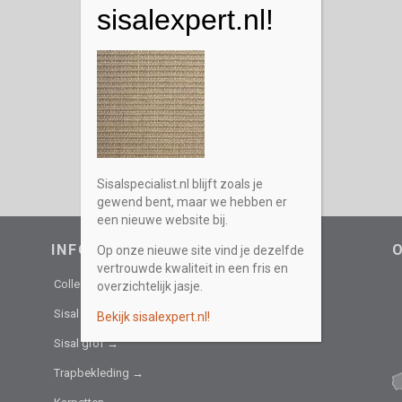
sisalexpert.nl!
Sisalspecialist.nl blijft zoals je
gewend bent, maar we hebben er
een nieuwe website bij.
INFORMATIEF
Op onze nieuwe site vind je dezelfde
vertrouwde kwaliteit in een fris en
Collectie →
overzichtelijk jasje.
Sisal fijn →
Bekijk sisalexpert.nl!
Sisal grof →
Trapbekleding →