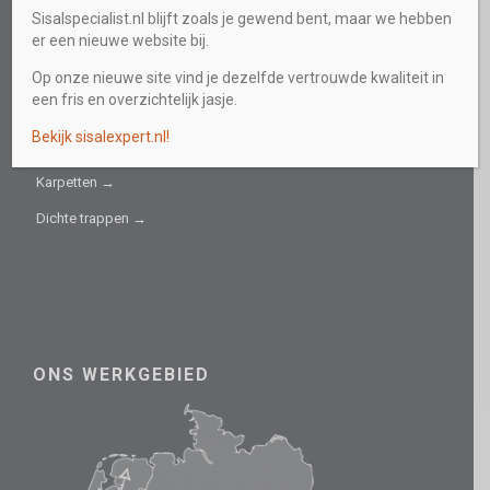
Sisalspecialist.nl blijft zoals je gewend bent, maar we hebben
Collectie →
er een nieuwe website bij.
Sisal fijn →
Op onze nieuwe site vind je dezelfde vertrouwde kwaliteit in
een fris en overzichtelijk jasje.
Sisal grof →
Bekijk sisalexpert.nl!
Trapbekleding →
Karpetten →
Dichte trappen →
ONS WERKGEBIED