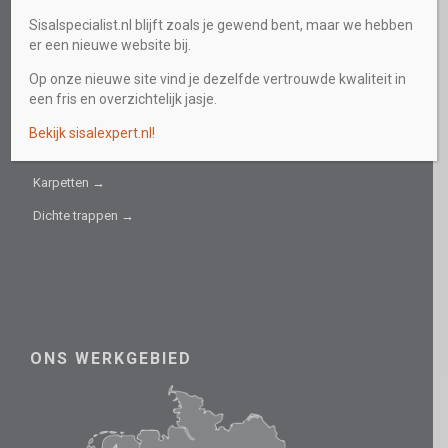
INFORMATIEF
Sisalspecialist.nl blijft zoals je gewend bent, maar we hebben
er een nieuwe website bij.
Collectie →
Op onze nieuwe site vind je dezelfde vertrouwde kwaliteit in
Sisal fijn →
een fris en overzichtelijk jasje.
Sisal grof →
Bekijk sisalexpert.nl!
Trapbekleding →
Karpetten →
Dichte trappen →
ONS WERKGEBIED