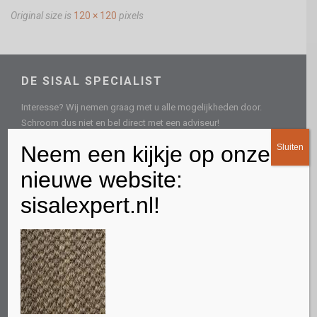
Original size is
120 × 120
pixels
DE SISAL SPECIALIST
Interesse? Wij nemen graag met u alle mogelijkheden door.
Schroom dus niet en bel direct met een adviseur!
CONTACTGEGEVENS
Neem een kijkje op onze
Sluiten
Spoordonkseweg 73
nieuwe website:
5688 KC Oirschot
sisalexpert.nl!
Direct persoonlijk advies
0613219559
E-mail
info@sisalspecialist.nl
Sitemap