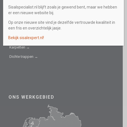
Sisalspecialist.nl blijft zoals je gewend bent, maar we hebben
Collectie →
er een nieuwe website bij.
Sisal fijn →
Op onze nieuwe site vind je dezelfde vertrouwde kwaliteit in
een fris en overzichtelijk jasje.
Sisal grof →
Bekijk sisalexpert.nl!
Trapbekleding →
Karpetten →
Dichte trappen →
ONS WERKGEBIED