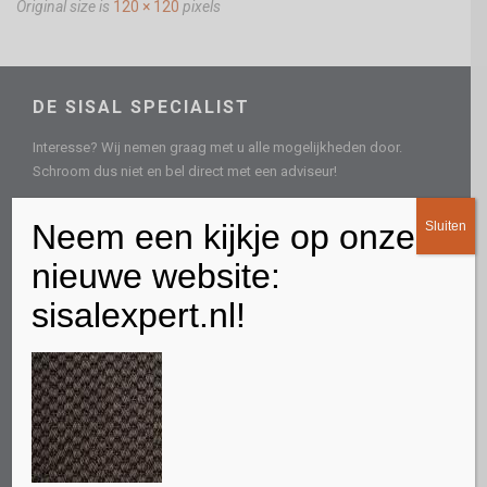
Original size is
120 × 120
pixels
DE SISAL SPECIALIST
Interesse? Wij nemen graag met u alle mogelijkheden door.
Schroom dus niet en bel direct met een adviseur!
CONTACTGEGEVENS
Neem een kijkje op onze
Sluiten
Spoordonkseweg 73
nieuwe website:
5688 KC Oirschot
sisalexpert.nl!
Direct persoonlijk advies
0613219559
E-mail
info@sisalspecialist.nl
Sitemap
INFORMATIEF