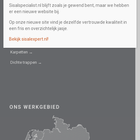
Sisalspecialist.nl blijft zoals je gewend bent, maar we hebben
Collectie →
er een nieuwe website bij.
Sisal fijn →
Op onze nieuwe site vind je dezelfde vertrouwde kwaliteit in
een fris en overzichtelijk jasje.
Sisal grof →
Bekijk sisalexpert.nl!
Trapbekleding →
Karpetten →
Dichte trappen →
ONS WERKGEBIED