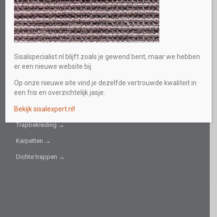
E-mail
info@sisalspecialist.nl
Sitemap
Sisalspecialist.nl blijft zoals je gewend bent, maar we hebben
INFORMATIEF
er een nieuwe website bij.
Collectie →
Op onze nieuwe site vind je dezelfde vertrouwde kwaliteit in
een fris en overzichtelijk jasje.
Sisal fijn →
Bekijk sisalexpert.nl!
Sisal grof →
Trapbekleding →
Karpetten →
Dichte trappen →