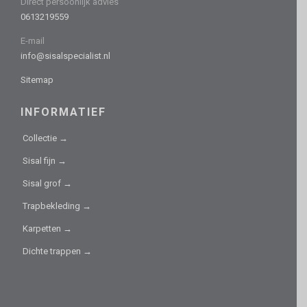
Direct persoonlijk advies
0613219559
E-mail
info@sisalspecialist.nl
Sitemap
INFORMATIEF
Collectie →
Sisal fijn →
Sisal grof →
Trapbekleding →
Karpetten →
Dichte trappen →