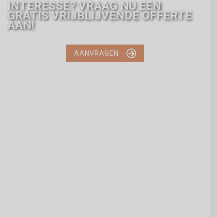
INTERESSE? VRAAG NU EEN
GRATIS VRIJBLIJVENDE OFFERTE
AAN!

AANVRAGEN