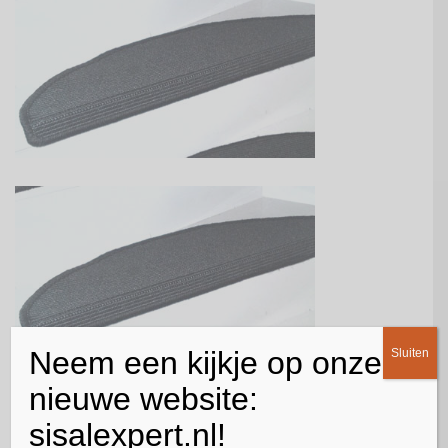
Neem een kijkje op onze
Sluiten
nieuwe website:
PVC stroken
sisalexpert.nl!
Naast Sisal halve maantjes zijn er ook PVC stroken die u op uw