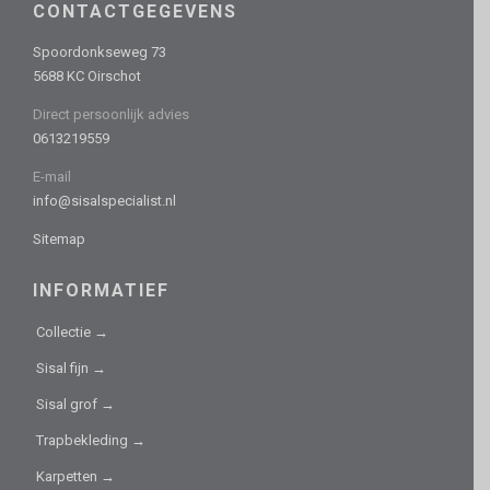
CONTACTGEGEVENS
Spoordonkseweg 73
5688 KC Oirschot
Direct persoonlijk advies
0613219559
E-mail
info@sisalspecialist.nl
Sitemap
INFORMATIEF
Collectie →
Sisal fijn →
Sisal grof →
Trapbekleding →
Karpetten →