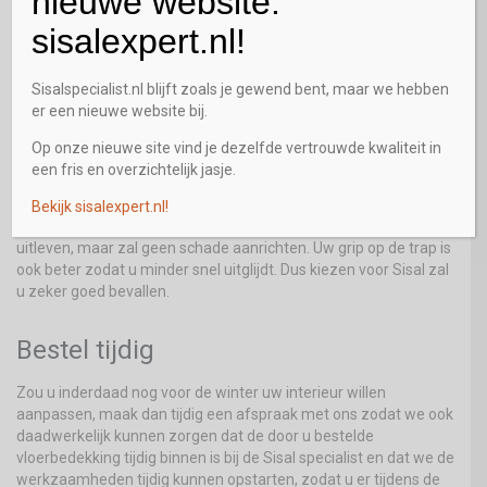
nieuwe website:
sisalexpert.nl!
Sisal of andere materiaal
Sisalspecialist.nl blijft zoals je gewend bent, maar we hebben
Uiteraard bent u vrij om te kiezen voor een ander materiaal dan
er een nieuwe website bij.
Sisal, maar vergeet niet dat Sisal een langere levensduur heeft
dan andere materialen en dat het heel goed is voor mensen
Op onze nieuwe site vind je dezelfde vertrouwde kwaliteit in
met een huisstof allergie. Het neemt namelijk geen stof op in de
een fris en overzichtelijk jasje.
vezels, zodat het er met een stofzuiger heel eenvoudig is uit te
zuigen. Daarbij is Sisal een hele sterke vezel die slijtvast is en
Bekijk sisalexpert.nl!
tegen een stootje kan. Uw kat kan zich er bijvoorbeeld op
uitleven, maar zal geen schade aanrichten. Uw grip op de trap is
ook beter zodat u minder snel uitglijdt. Dus kiezen voor Sisal zal
u zeker goed bevallen.
Bestel tijdig
Zou u inderdaad nog voor de winter uw interieur willen
aanpassen, maak dan tijdig een afspraak met ons zodat we ook
daadwerkelijk kunnen zorgen dat de door u bestelde
vloerbedekking tijdig binnen is bij de Sisal specialist en dat we de
werkzaamheden tijdig kunnen opstarten, zodat u er tijdens de