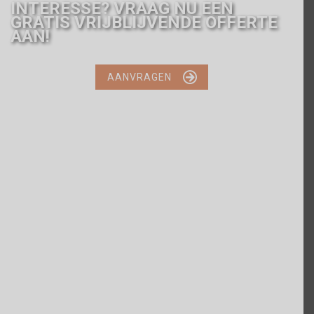
INTERESSE? VRAAG NU EEN
GRATIS VRIJBLIJVENDE OFFERTE
AAN!

AANVRAGEN