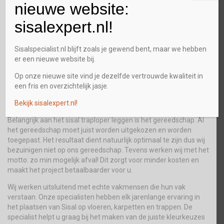
nieuwe website:
plaatsen van een traploper. Door onze jarenlange ervaring
kunnen wij snel en vakkundig te werk gaan. Daarnaast hebben
sisalexpert.nl!
wij de keuze gemaakt om geen duur pand en/of showroom te
hebben, hierdoor besparen wij onszelf en vooral u extra kosten!
Wij kunnen daarom altijd scherpe prijzen hanteren.
Sisalspecialist.nl blijft zoals je gewend bent, maar we hebben
er een nieuwe website bij.
Neemt u eens een kijkje in onze collectie voor sisal traploper
kopen op
www.sisalspecialist.nl
.
Op onze nieuwe site vind je dezelfde vertrouwde kwaliteit in
een fris en overzichtelijk jasje.
Waarom de Sisal Specialist?
Bekijk sisalexpert.nl!
Belangrijk aan het sisal traploper leggen is het gereedschap. Al
het gereedschap moet juist worden uitgekozen en worden
toegepast. Het resultaat dient natuurlijk optimaal te zijn dus wij
bezuinigen niet op ons gereedschap. Tevens werken wij met het
motto: zo min mogelijk afval! Dit zorgt voor minder kosten en
maakt het project betaalbaarder voor u.
Wij werken uitsluitend met echte vakmensen die hun vak
verstaan. Onze specialisten hebben elk jarenlange ervaring in
het plaatsen van Sisal op vloeren, karpetten en trappen. De
specialist helpt u graag bij het maken van de juiste kleurkeuzes