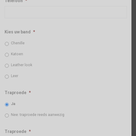
Telefoon
*
Kies uw band
*
Chenille
Katoen
Leather look
Leer
Traproede
*
Ja
Nee: traproede reeds aanwezig
Traproede
*