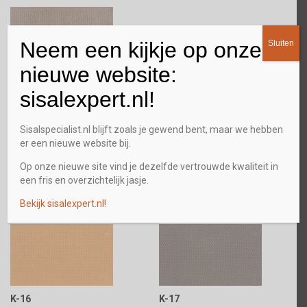
Neem een kijkje op onze
Sluiten
nieuwe website:
C-7617
sisalexpert.nl!
Gebandeerd met katoen
Sisalspecialist.nl blijft zoals je gewend bent, maar we hebben
er een nieuwe website bij.
Op onze nieuwe site vind je dezelfde vertrouwde kwaliteit in
een fris en overzichtelijk jasje.
Bekijk sisalexpert.nl!
K-12
K-15
K-16
K-17