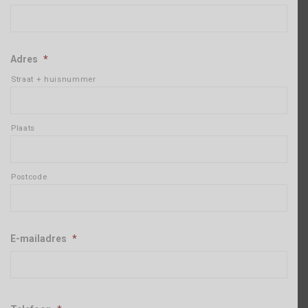
Adres
*
Straat + huisnummer
Plaats
Postcode
E-mailadres
*