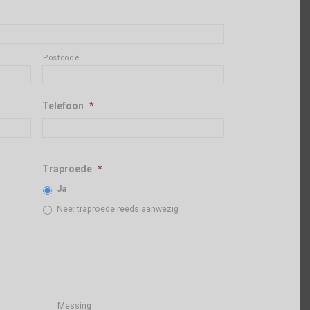
Postcode
Telefoon
*
Traproede
*
Ja
Nee: traproede reeds aanwezig
Messing