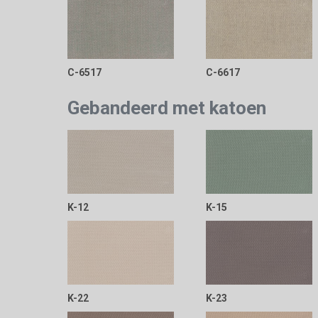
C-6517
C-6617
Gebandeerd met katoen
K-12
K-15
K-22
K-23