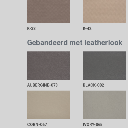
K-33
K-42
Gebandeerd met leatherlook
AUBERGINE-073
BLACK-082
CORN-067
IVORY-065