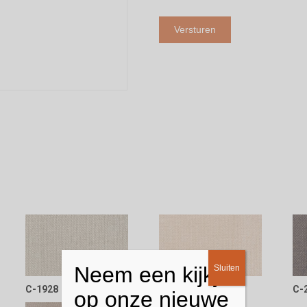
Neem een kijkje
Sluiten
C-1928
C-2228
C-
op onze nieuwe