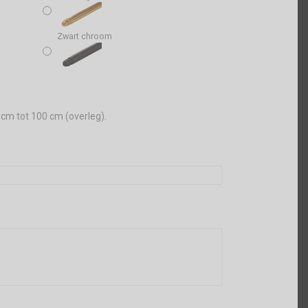
Zwart chroom
 cm tot 100 cm (overleg).