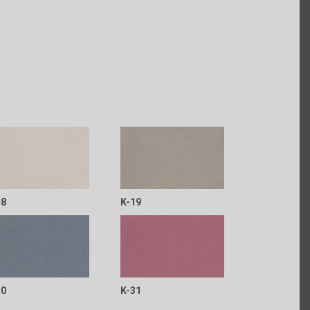
18
K-19
30
K-31