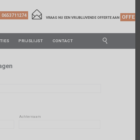

0653711274
OFFER
VRAAG NU EEN VRIJBLIJVENDE OFFERTE AAN

TIES
PRIJSLIJST
CONTACT
dagen
Achternaam