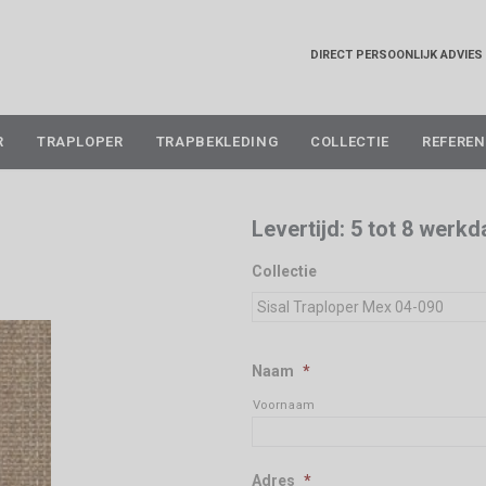
DIRECT PERSOONLIJK ADVIES
Skip
R
TRAPLOPER
TRAPBEKLEDING
COLLECTIE
REFEREN
to
content
Levertijd: 5 tot 8 werk
Collectie
Naam
*
Voornaam
Adres
*