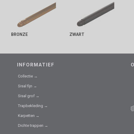
BRONZE
ZWART
INFORMATIEF
Collectie →
Sisal fijn →
Sisal grof →
Trapbekleding →
Karpetten →
Dichte trappen →