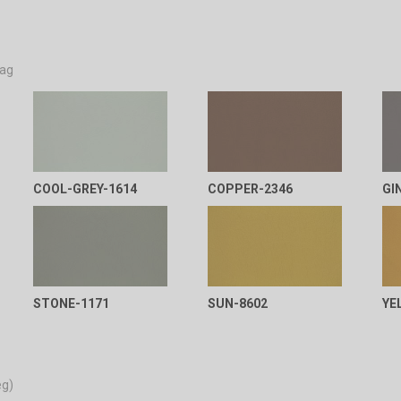
aag
COOL-GREY-1614
COPPER-2346
GI
STONE-1171
SUN-8602
YE
eg)