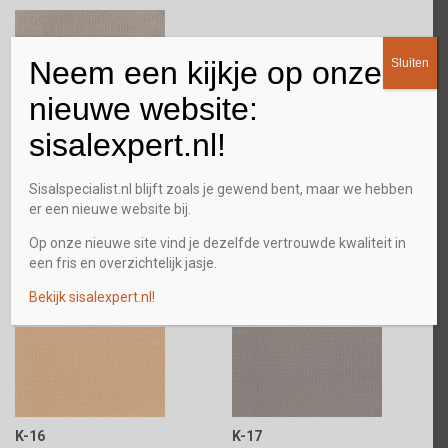
Neem een kijkje op onze
Sluiten
nieuwe website:
C-7617
sisalexpert.nl!
Gebandeerd met katoen
Sisalspecialist.nl blijft zoals je gewend bent, maar we hebben
er een nieuwe website bij.
Op onze nieuwe site vind je dezelfde vertrouwde kwaliteit in
een fris en overzichtelijk jasje.
Bekijk sisalexpert.nl!
K-12
K-15
K-16
K-17