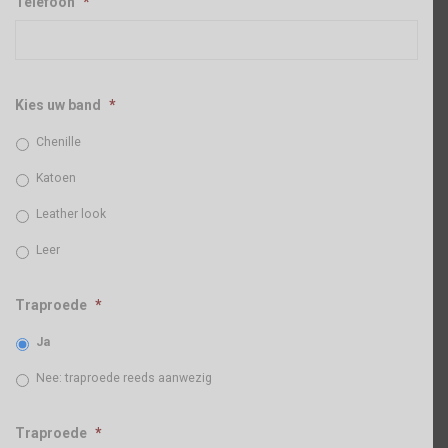
Telefoon
*
Kies uw band
*
Chenille
Katoen
Leather look
Leer
Traproede
*
Ja
Nee: traproede reeds aanwezig
Traproede
*