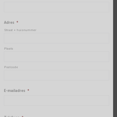
Adres
*
Straat + huisnummer
Plaats
Postcode
E-mailadres
*