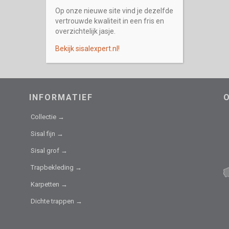
Op onze nieuwe site vind je dezelfde
vertrouwde kwaliteit in een fris en
overzichtelijk jasje.
Bekijk sisalexpert.nl!
INFORMATIEF
Collectie →
Sisal fijn →
Sisal grof →
Trapbekleding →
Karpetten →
Dichte trappen →