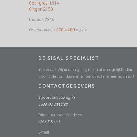
Cool-grey-1614
Ginger-2150
Copper-2346
Original size is
800 × 480
pixels
DE SISAL SPECIALIST
Interesse? Wij nemen graag met u alle mogelijkheden
door. Schroom dus niet en bel direct met een adviseur!
CONTACTGEGEVENS
Spoordonkseweg 73
5688 KC Oirschot
Direct persoonlijk advies
0613219559
E-mail