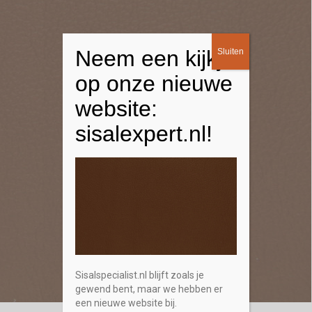
Neem een kijkje
Sluiten
op onze nieuwe
website:
sisalexpert.nl!
Sisalspecialist.nl blijft zoals je
gewend bent, maar we hebben er
een nieuwe website bij.