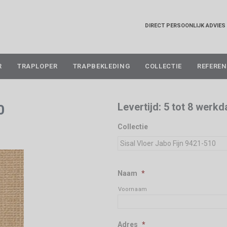
DIRECT PERSOONLIJK ADVIES
Skip
R
TRAPLOPER
TRAPBEKLEDING
COLLECTIE
REFEREN
to
content
Levertijd: 5 tot 8 werk
0
Collectie
Naam
*
Voornaam
Adres
*