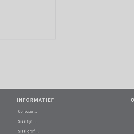
INFORMATIEF
Collectie →
Sisal fijn →
Sisal grof →