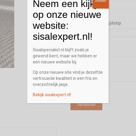
Neem een kijkje
Sluiten
op onze nieuwe
website:
Gewenst terugbel tijdstip
sisalexpert.nl!
Sisalspecialist.nl blijft zoals je
Opmerking / Vraag
gewend bent, maar we hebben er
een nieuwe website bij.
Op onze nieuwe site vind je dezelfde
vertrouwde kwaliteit in een fris en
overzichtelijk jasje.
Bekijk sisalexpert.nl!