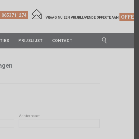

0653711274
OFFER
VRAAG NU EEN VRIJBLIJVENDE OFFERTE AAN

TIES
PRIJSLIJST
CONTACT
dagen
Achternaam