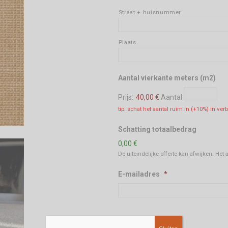
Straat + huisnummer
Plaats
Aan
Aantal vierkante meters (m2)
Prijs:
40,00 €
Aantal
tip: schat het aantal ruim in (+10%) in ver
Schatting totaalbedrag
0,00 €
De uiteindelijke offerte kan afwijken. Het
E-mailadres
*
Telefoon
*