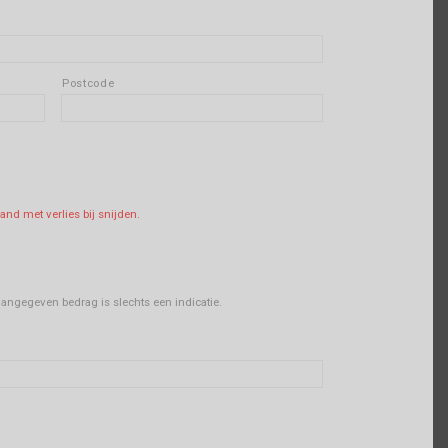
Postcode
tal
band met verlies bij snijden.
 aangegeven bedrag is slechts een indicatie.