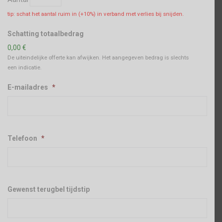
tip: schat het aantal ruim in (+10%) in verband met verlies bij snijden.
Schatting totaalbedrag
0,00 €
De uiteindelijke offerte kan afwijken. Het aangegeven bedrag is slechts
een indicatie.
E-mailadres
*
Telefoon
*
Gewenst terugbel tijdstip