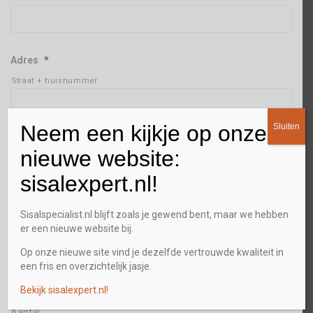
Adres
*
Straat + huisnummer
Neem een kijkje op onze
Sluiten
Plaats
nieuwe website:
sisalexpert.nl!
Postcode
Sisalspecialist.nl blijft zoals je gewend bent, maar we hebben
er een nieuwe website bij.
Aantal
Aantal vierkante meters (m2)
Op onze nieuwe site vind je dezelfde vertrouwde kwaliteit in
Prijs:
een fris en overzichtelijk jasje.
55,00 €
Bekijk sisalexpert.nl!
Aantal