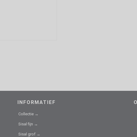
INFORMATIEF
Collectie →
Sisal fijn →
Sisal grof →