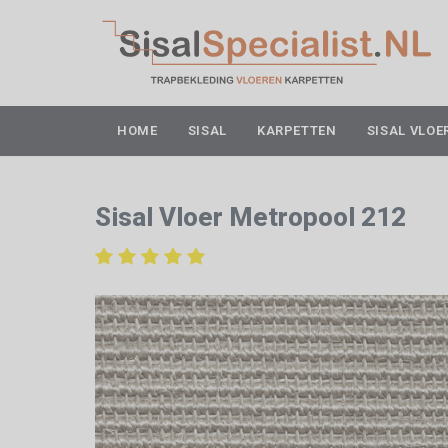
HOME
SISAL
KARPETTEN
SISAL VLOE
Sisal Vloer Metropool 212