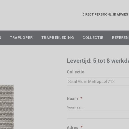
DIRECT PERSOONLIJK ADVIES
Skip
R
TRAPLOPER
TRAPBEKLEDING
COLLECTIE
REFEREN
to
content
Levertijd: 5 tot 8 werk
Collectie
Naam
*
Voornaam
Adres
*