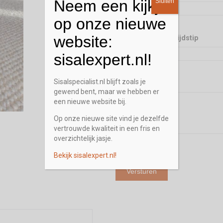
Neem een kijkje
Sluiten
op onze nieuwe
website:
Gewenst terugbel tijdstip
sisalexpert.nl!
Sisalspecialist.nl blijft zoals je
Opmerking / Vraag
gewend bent, maar we hebben er
een nieuwe website bij.
Op onze nieuwe site vind je dezelfde
vertrouwde kwaliteit in een fris en
overzichtelijk jasje.
Bekijk sisalexpert.nl!