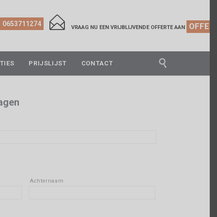

0653711274
OFFER
VRAAG NU EEN VRIJBLIJVENDE OFFERTE AAN

TIES
PRIJSLIJST
CONTACT
dagen
Achternaam