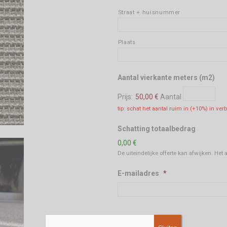
Straat + huisnummer
Plaats
Aan
Aantal vierkante meters (m2)
Prijs:
50,00 €
Aantal
tip: schat het aantal ruim in (+10%) in ver
Schatting totaalbedrag
0,00 €
De uiteindelijke offerte kan afwijken. Het
E-mailadres
*
Telefoon
*