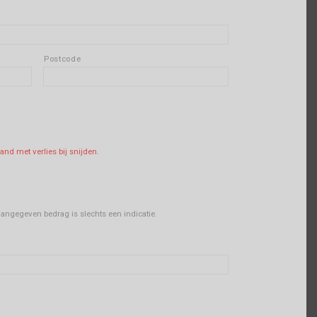
Postcode
tal
band met verlies bij snijden.
 aangegeven bedrag is slechts een indicatie.