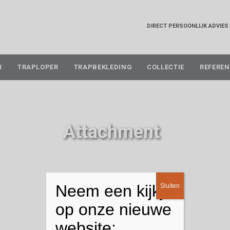
DIRECT PERSOONLIJK ADVIES
Skip
R
TRAPLOPER
TRAPBEKLEDING
COLLECTIE
REFEREN
to
content
Attachment
Neem een kijkje
Sluiten
op onze nieuwe
website: