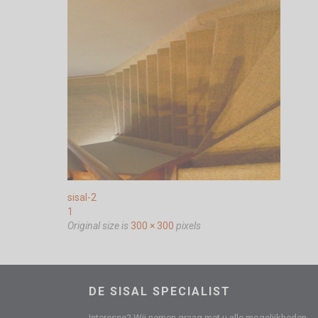
sisal-2
1
Original size is
300 × 300
pixels
DE SISAL SPECIALIST
Interesse? Wij nemen graag met u alle mogelijkheden