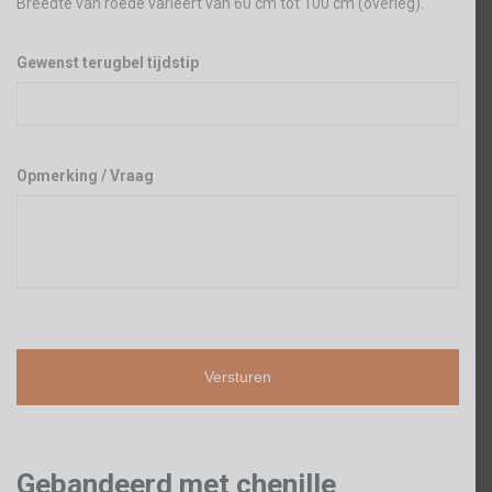
Breedte van roede varieert van 60 cm tot 100 cm (overleg).
Gewenst terugbel tijdstip
Opmerking / Vraag
Gebandeerd met chenille