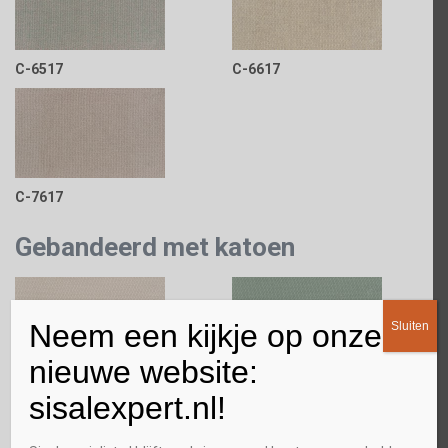
C-6517
C-6617
C-7617
Gebandeerd met katoen
Neem een kijkje op onze
Sluiten
nieuwe website:
K-12
K-15
sisalexpert.nl!