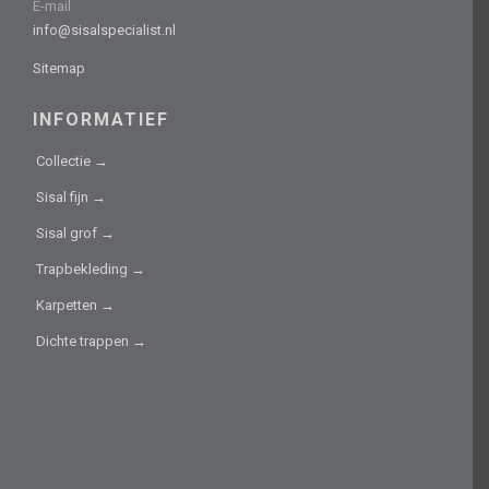
E-mail
info@sisalspecialist.nl
Sitemap
INFORMATIEF
Collectie →
Sisal fijn →
Sisal grof →
Trapbekleding →
Karpetten →
Dichte trappen →