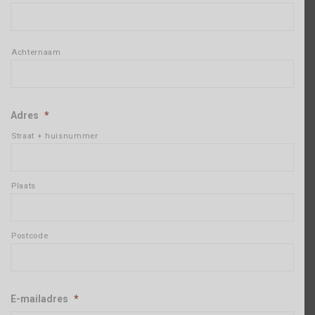
Achternaam
Adres
*
Straat + huisnummer
Plaats
Postcode
E-mailadres
*