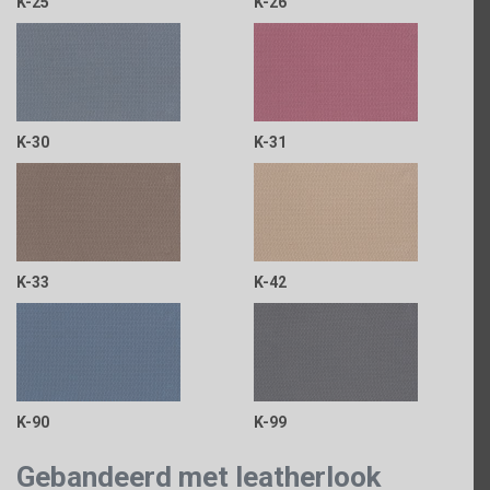
K-25
K-26
K-30
K-31
K-33
K-42
K-90
K-99
Gebandeerd met leatherlook