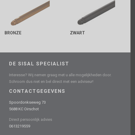
BRONZE
ZWART
DE SISAL SPECIALIST
Interesse? Wij nemen graag met u alle mogelijkheden door.
Schroom dus niet en bel direct met een adviseur!
CONTACTGEGEVENS
Spoordonkseweg 73
5688 KC Oirschot
Direct persoonlijk advies
0613219559